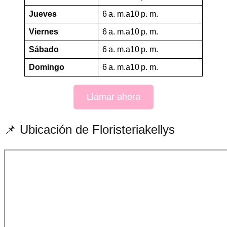
Jueves
6 a. m.a10 p. m.
Viernes
6 a. m.a10 p. m.
Sábado
6 a. m.a10 p. m.
Domingo
6 a. m.a10 p. m.
Llamar ahora
📌 Ubicación de Floristeriakellys