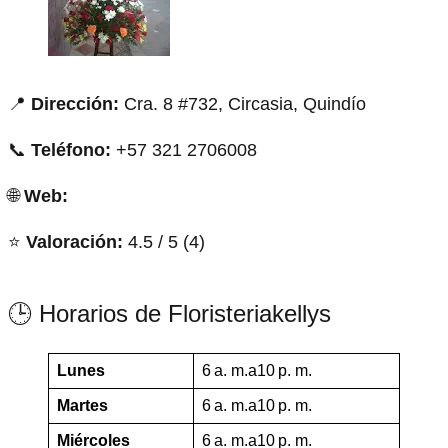
📍
Dirección:
Cra. 8 #732, Circasia, Quindío
📞
Teléfono:
+57 321 2706008
🌐
Web:
⭐
Valoración:
4.5 / 5 (4)
🕒 Horarios de Floristeriakellys
Lunes
6 a. m.a10 p. m.
Martes
6 a. m.a10 p. m.
Miércoles
6 a. m.a10 p. m.