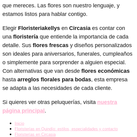
que mereces. Las flores son nuestro lenguaje, y
estamos listos para hablar contigo.
Elegir
Floristeriakellys
en
Circasia
es contar con
una
floristería
que entiende la importancia de cada
detalle. Sus
flores frescas
y diseños personalizados
son ideales para aniversarios, funerales, cumpleaños
o simplemente para sorprender a alguien especial.
Con alternativas que van desde
flores económicas
hasta
arreglos florales para bodas
, esta empresa
se adapta a las necesidades de cada cliente.
Si quieres ver otras peluquerías, visita
nuestra
página principal
.
Inicio
Floristerías en Quindío: estilos, especialidades y contacto
Floristerías en Circasia