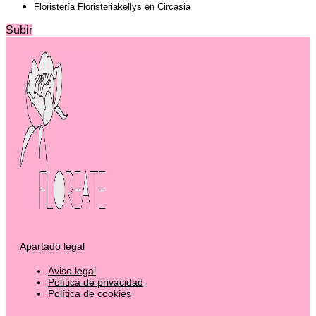
Floristería Floristeriakellys en Circasia
Subir
Apartado legal
Aviso legal
Política de privacidad
Política de cookies