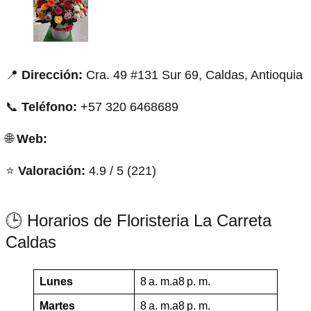
📍
Dirección:
Cra. 49 #131 Sur 69, Caldas, Antioquia
📞
Teléfono:
+57 320 6468689
🌐
Web:
⭐
Valoración:
4.9 / 5 (221)
🕒 Horarios de Floristeria La Carreta
Caldas
Lunes
8 a. m.a8 p. m.
Martes
8 a. m.a8 p. m.