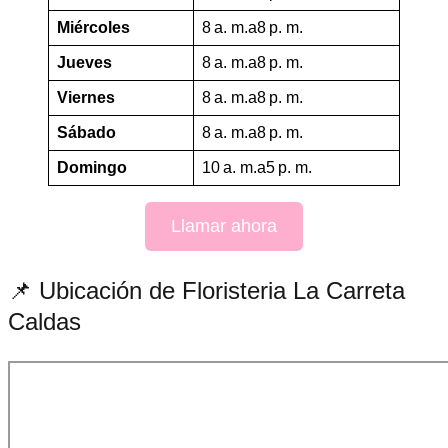
Miércoles
8 a. m.a8 p. m.
Jueves
8 a. m.a8 p. m.
Viernes
8 a. m.a8 p. m.
Sábado
8 a. m.a8 p. m.
Domingo
10 a. m.a5 p. m.
Llamar ahora
📌 Ubicación de Floristeria La Carreta
Caldas