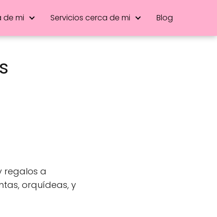
a de mi
Servicios cerca de mi
Blog
s
y regalos a
antas, orquídeas, y