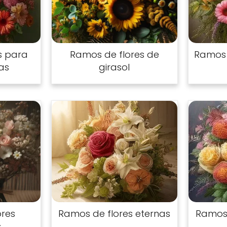
s para
Ramos de flores de
Ramos 
as
girasol
ores
Ramos de flores eternas
Ramos 
s