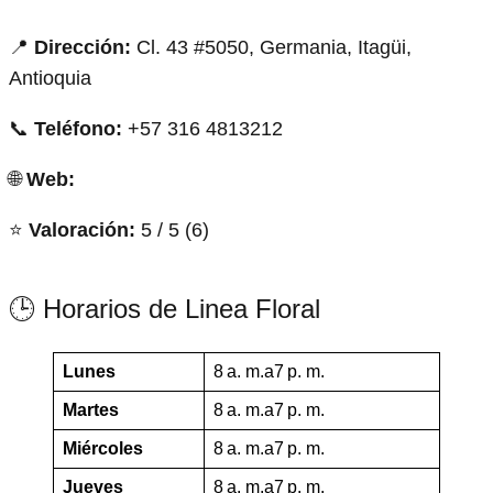
📍
Dirección:
Cl. 43 #5050, Germania, Itagüi,
Antioquia
📞
Teléfono:
+57 316 4813212
🌐
Web:
⭐
Valoración:
5 / 5 (6)
🕒 Horarios de Linea Floral
Lunes
8 a. m.a7 p. m.
Martes
8 a. m.a7 p. m.
Miércoles
8 a. m.a7 p. m.
Jueves
8 a. m.a7 p. m.