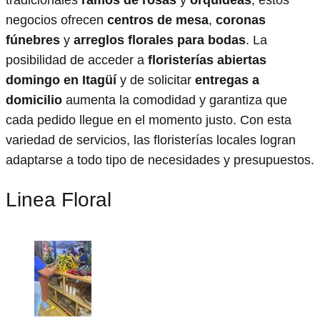
tradicionales
ramos de rosas
y
orquídeas
, estos
negocios ofrecen
centros de mesa
,
coronas
fúnebres
y
arreglos florales para bodas
. La
posibilidad de acceder a
floristerías abiertas
domingo en Itagüí
y de solicitar
entregas a
domicilio
aumenta la comodidad y garantiza que
cada pedido llegue en el momento justo. Con esta
variedad de servicios, las floristerías locales logran
adaptarse a todo tipo de necesidades y presupuestos.
Linea Floral