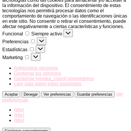
tecnologías como las cookies para almacenar y/o acceder a
la información del dispositivo. El consentimiento de estas
tecnologías nos permitirá procesar datos como el
comportamiento de navegación o las identificaciones únicas
en este sitio. No consentir o retirar el consentimiento, puede
afectar negativamente a ciertas características y funciones.
Funcional
Funcional
Siempre activo
Preferencias
Preferencias
Estadísticas
Estadísticas
Marketing
Marketing
Administrar opciones
Gestionar los servicios
Gestionar {vendor_count} proveedores
Leer más sobre estos propósitos
Ver
Aceptar
Denegar
Ver preferencias
Guardar preferencias
preferencias
{title}
{title}
{title}
Gestionar consentimiento