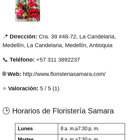
📍
Dirección:
Cra. 39 #48-72, La Candelaria,
Medellín, La Candelaria, Medellín, Antioquia
📞
Teléfono:
+57 311 3892237
🌐
Web:
http://www.floristeriasamara.com/
⭐
Valoración:
5 / 5 (1)
🕒 Horarios de Floristería Samara
Lunes
8 a. m.a7:30 p. m.
Martes
8 a. m.a7:30 p. m.