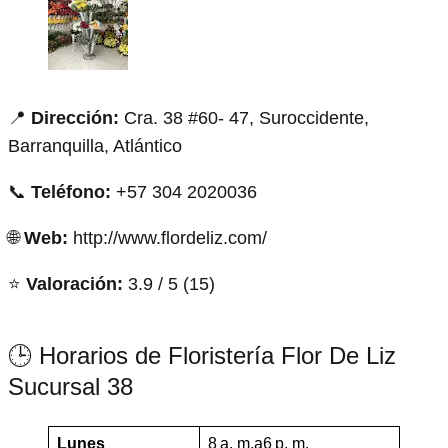
📍
Dirección:
Cra. 38 #60- 47, Suroccidente,
Barranquilla, Atlántico
📞
Teléfono:
+57 304 2020036
🌐
Web:
http://www.flordeliz.com/
⭐
Valoración:
3.9 / 5 (15)
🕒 Horarios de Floristería Flor De Liz
Sucursal 38
Lunes
8 a. m.a6 p. m.