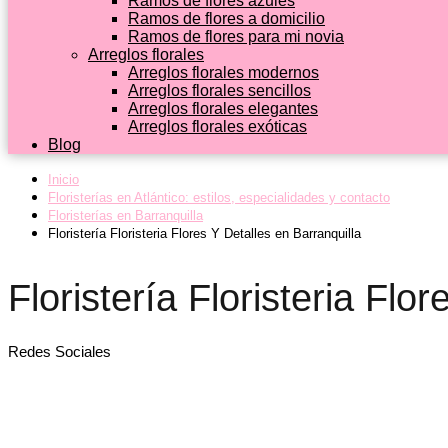
Ramos de flores azules
Ramos de flores a domicilio
Ramos de flores para mi novia
Arreglos florales
Arreglos florales modernos
Arreglos florales sencillos
Arreglos florales elegantes
Arreglos florales exóticas
Blog
Inicio
Floristerías en Atlántico: estilos, especialidades y contacto
Floristerías en Barranquilla
Floristería Floristeria Flores Y Detalles en Barranquilla
Floristería Floristeria Flo
Redes Sociales