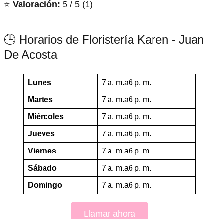
⭐
Valoración:
5 / 5 (1)
🕒 Horarios de Floristería Karen - Juan
De Acosta
Lunes
7 a. m.a6 p. m.
Martes
7 a. m.a6 p. m.
Miércoles
7 a. m.a6 p. m.
Jueves
7 a. m.a6 p. m.
Viernes
7 a. m.a6 p. m.
Sábado
7 a. m.a6 p. m.
Domingo
7 a. m.a6 p. m.
Llamar ahora