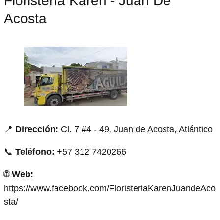
Floristería Karen - Juan De
Acosta
📍
Dirección:
Cl. 7 #4 - 49, Juan de Acosta, Atlántico
📞
Teléfono:
+57 312 7420266
🌐
Web:
https://www.facebook.com/FloristeriaKarenJuandeAco
sta/