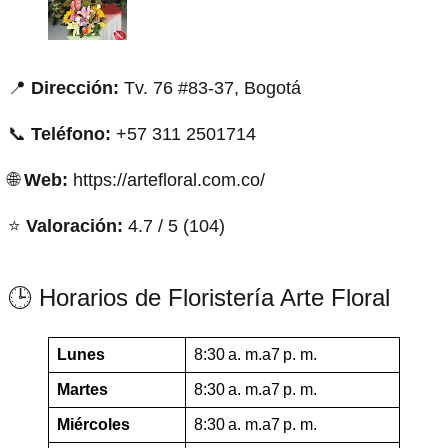
📍
Dirección:
Tv. 76 #83-37, Bogotá
📞
Teléfono:
+57 311 2501714
🌐
Web:
https://artefloral.com.co/
⭐
Valoración:
4.7 / 5 (104)
🕒 Horarios de Floristería Arte Floral
Lunes
8:30 a. m.a7 p. m.
Martes
8:30 a. m.a7 p. m.
Miércoles
8:30 a. m.a7 p. m.