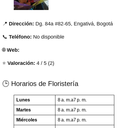
📍
Dirección:
Dg. 84a #82-65, Engativá, Bogotá
📞
Teléfono:
No disponible
🌐
Web:
⭐
Valoración:
4 / 5 (2)
🕒 Horarios de Floristería
Lunes
8 a. m.a7 p. m.
Martes
8 a. m.a7 p. m.
Miércoles
8 a. m.a7 p. m.