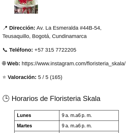
📍
Dirección:
Av. La Esmeralda #44B-54,
Teusaquillo, Bogotá, Cundinamarca
📞
Teléfono:
+57 315 7722205
🌐
Web:
https://www.instagram.com/floristeria_skala/
⭐
Valoración:
5 / 5 (165)
🕒 Horarios de Floristeria Skala
Lunes
9 a. m.a6 p. m.
Martes
9 a. m.a6 p. m.