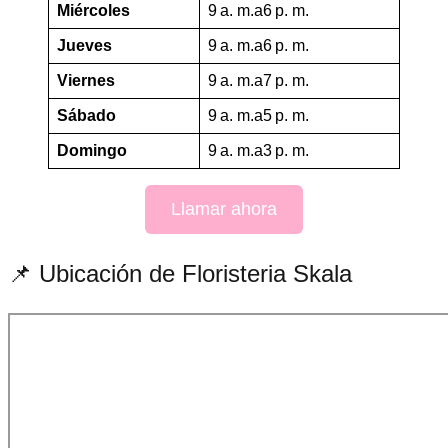
Miércoles
9 a. m.a6 p. m.
Jueves
9 a. m.a6 p. m.
Viernes
9 a. m.a7 p. m.
Sábado
9 a. m.a5 p. m.
Domingo
9 a. m.a3 p. m.
Llamar ahora
📌 Ubicación de Floristeria Skala