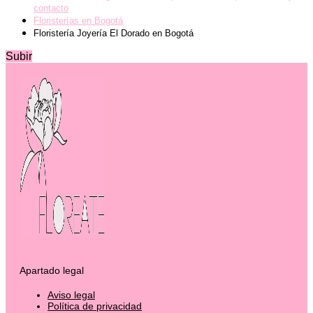
contacto
Floristerías en Bogotá
Floristería Joyería El Dorado en Bogotá
Subir
Apartado legal
Aviso legal
Política de privacidad