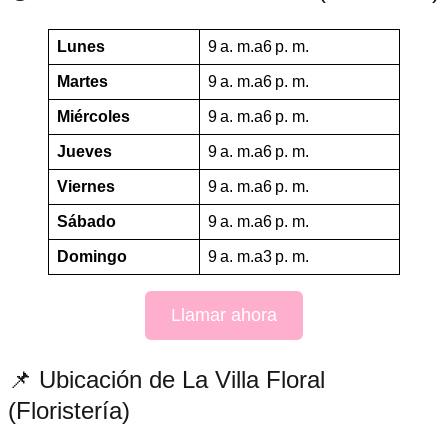
Lunes
9 a. m.a6 p. m.
Martes
9 a. m.a6 p. m.
Miércoles
9 a. m.a6 p. m.
Jueves
9 a. m.a6 p. m.
Viernes
9 a. m.a6 p. m.
Sábado
9 a. m.a6 p. m.
Domingo
9 a. m.a3 p. m.
Llamar ahora
📌 Ubicación de La Villa Floral
(Floristería)