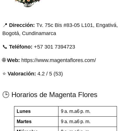
📍
Dirección:
Tv. 75c Bis #83-05 L101, Engativá,
Bogotá, Cundinamarca
📞
Teléfono:
+57 301 7394723
🌐
Web:
https://www.magentaflores.com/
⭐
Valoración:
4.2 / 5 (53)
🕒 Horarios de Magenta Flores
Lunes
9 a. m.a6 p. m.
Martes
9 a. m.a6 p. m.