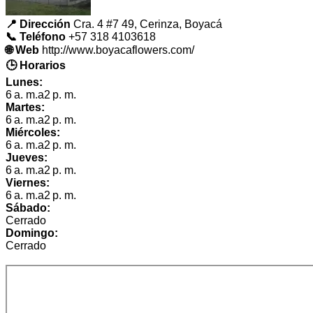
📍 Dirección
Cra. 4 #7 49, Cerinza, Boyacá
📞 Teléfono
+57 318 4103618
🌐 Web
http://www.boyacaflowers.com/
🕒 Horarios
Lunes:
6 a. m.a2 p. m.
Martes:
6 a. m.a2 p. m.
Miércoles:
6 a. m.a2 p. m.
Jueves:
6 a. m.a2 p. m.
Viernes:
6 a. m.a2 p. m.
Sábado:
Cerrado
Domingo:
Cerrado