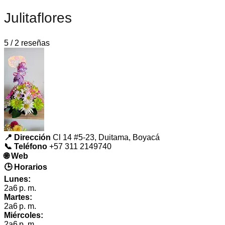
Julitaflores
5 / 2 reseñas
📍 Dirección
Cl 14 #5-23, Duitama, Boyacá
📞 Teléfono
+57 311 2149740
🌐 Web
🕒 Horarios
Lunes:
2a6 p. m.
Martes:
2a6 p. m.
Miércoles:
2a6 p. m.