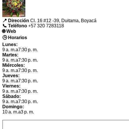
📍 Dirección
Cl. 16 #12 -39, Duitama, Boyacá
📞 Teléfono
+57 320 7283118
🌐 Web
🕒 Horarios
Lunes:
9 a. m.a7:30 p. m.
Martes:
9 a. m.a7:30 p. m.
Miércoles:
9 a. m.a7:30 p. m.
Jueves:
9 a. m.a7:30 p. m.
Viernes:
9 a. m.a7:30 p. m.
Sábado:
9 a. m.a7:30 p. m.
Domingo:
10 a. m.a3 p. m.