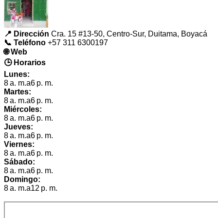
📍 Dirección
Cra. 15 #13-50, Centro-Sur, Duitama, Boyacá
📞 Teléfono
+57 311 6300197
🌐 Web
🕒 Horarios
Lunes:
8 a. m.a6 p. m.
Martes:
8 a. m.a6 p. m.
Miércoles:
8 a. m.a6 p. m.
Jueves:
8 a. m.a6 p. m.
Viernes:
8 a. m.a6 p. m.
Sábado:
8 a. m.a6 p. m.
Domingo:
8 a. m.a12 p. m.