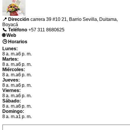
📍 Dirección
carrera 39 #10 21, Barrio Sevilla, Duitama,
Boyacá
📞 Teléfono
+57 311 8680625
🌐 Web
🕒 Horarios
Lunes:
8 a. m.a6 p. m.
Martes:
8 a. m.a6 p. m.
Miércoles:
8 a. m.a6 p. m.
Jueves:
8 a. m.a6 p. m.
Viernes:
8 a. m.a6 p. m.
Sábado:
8 a. m.a6 p. m.
Domingo:
8 a. m.a1 p. m.