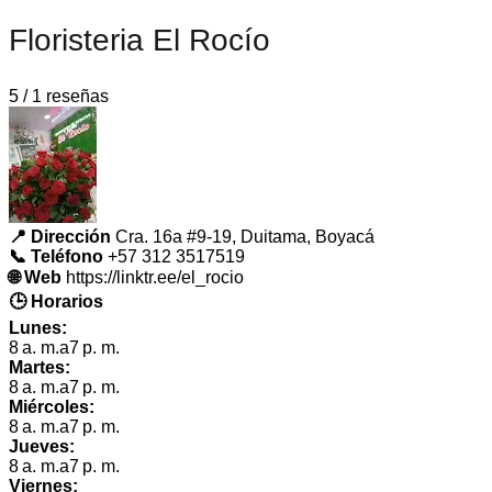
Floristeria El Rocío
5 / 1 reseñas
📍 Dirección
Cra. 16a #9-19, Duitama, Boyacá
📞 Teléfono
+57 312 3517519
🌐 Web
https://linktr.ee/el_rocio
🕒 Horarios
Lunes:
8 a. m.a7 p. m.
Martes:
8 a. m.a7 p. m.
Miércoles:
8 a. m.a7 p. m.
Jueves:
8 a. m.a7 p. m.
Viernes: