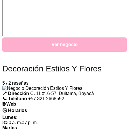
Ver negocio
Decoración Estilos Y Flores
5 / 2 reseñas
📍 Dirección
C. 11 #16-57, Duitama, Boyacá
📞 Teléfono
+57 321 2668592
🌐 Web
🕒 Horarios
Lunes:
8:30 a. m.a7 p. m.
Martes: