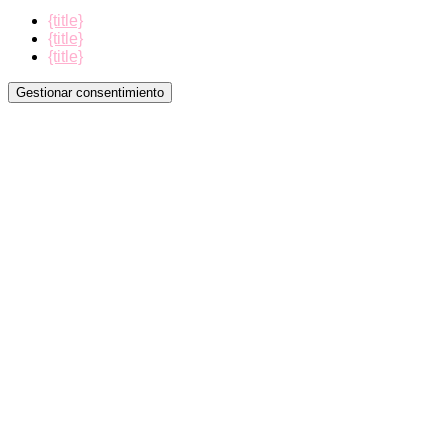
{title}
{title}
{title}
Gestionar consentimiento