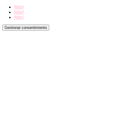
{title}
{title}
{title}
Gestionar consentimiento