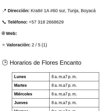
📍
Dirección:
Kra8# 1A #60 sur, Tunja, Boyacá
📞
Teléfono:
+57 318 2668629
🌐
Web:
⭐
Valoración:
2 / 5 (1)
🕒 Horarios de Flores Encanto
Lunes
8 a. m.a7 p. m.
Martes
8 a. m.a7 p. m.
Miércoles
8 a. m.a7 p. m.
Jueves
8 a. m.a7 p. m.