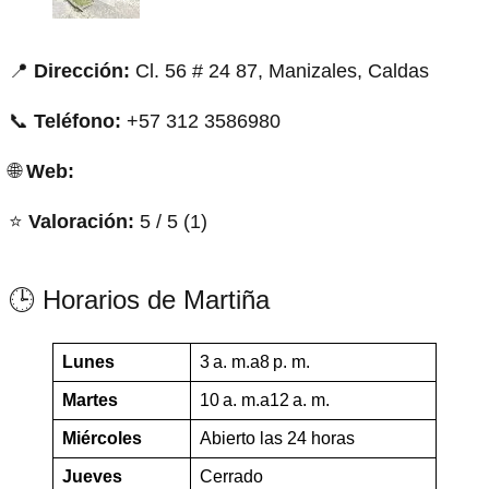
📍
Dirección:
Cl. 56 # 24 87, Manizales, Caldas
📞
Teléfono:
+57 312 3586980
🌐
Web:
⭐
Valoración:
5 / 5 (1)
🕒 Horarios de Martiña
Lunes
3 a. m.a8 p. m.
Martes
10 a. m.a12 a. m.
Miércoles
Abierto las 24 horas
Jueves
Cerrado