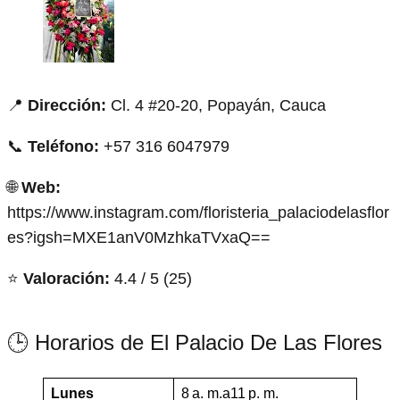
📍
Dirección:
Cl. 4 #20-20, Popayán, Cauca
📞
Teléfono:
+57 316 6047979
🌐
Web:
https://www.instagram.com/floristeria_palaciodelasflor
es?igsh=MXE1anV0MzhkaTVxaQ==
⭐
Valoración:
4.4 / 5 (25)
🕒 Horarios de El Palacio De Las Flores
Lunes
8 a. m.a11 p. m.