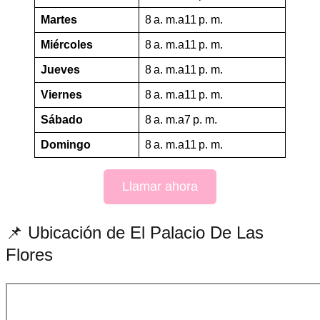
Martes
8 a. m.a11 p. m.
Miércoles
8 a. m.a11 p. m.
Jueves
8 a. m.a11 p. m.
Viernes
8 a. m.a11 p. m.
Sábado
8 a. m.a7 p. m.
Domingo
8 a. m.a11 p. m.
Llamar ahora
📌 Ubicación de El Palacio De Las
Flores