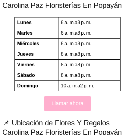
Carolina Paz Floristerías En Popayán
Lunes
8 a. m.a8 p. m.
Martes
8 a. m.a8 p. m.
Miércoles
8 a. m.a8 p. m.
Jueves
8 a. m.a8 p. m.
Viernes
8 a. m.a8 p. m.
Sábado
8 a. m.a8 p. m.
Domingo
10 a. m.a2 p. m.
Llamar ahora
📌 Ubicación de Flores Y Regalos
Carolina Paz Floristerías En Popayán