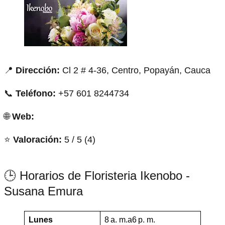
📍
Dirección:
Cl 2 # 4-36, Centro, Popayán, Cauca
📞
Teléfono:
+57 601 8244734
🌐
Web:
⭐
Valoración:
5 / 5 (4)
🕒 Horarios de Floristeria Ikenobo -
Susana Emura
Lunes
8 a. m.a6 p. m.