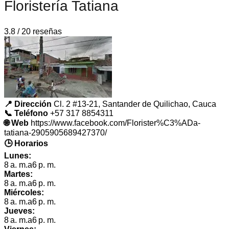
Floristería Tatiana
3.8 / 20 reseñas
📍 Dirección
Cl. 2 #13-21, Santander de Quilichao, Cauca
📞 Teléfono
+57 317 8854311
🌐 Web
https://www.facebook.com/Florister%C3%ADa-
tatiana-2905905689427370/
🕒 Horarios
Lunes:
8 a. m.a6 p. m.
Martes:
8 a. m.a6 p. m.
Miércoles:
8 a. m.a6 p. m.
Jueves:
8 a. m.a6 p. m.