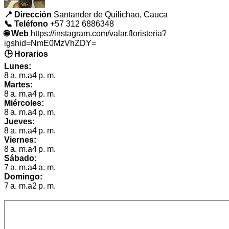
📍 Dirección
Santander de Quilichao, Cauca
📞 Teléfono
+57 312 6886348
🌐 Web
https://instagram.com/valar.floristeria?
igshid=NmE0MzVhZDY=
🕒 Horarios
Lunes:
8 a. m.a4 p. m.
Martes:
8 a. m.a4 p. m.
Miércoles:
8 a. m.a4 p. m.
Jueves:
8 a. m.a4 p. m.
Viernes:
8 a. m.a4 p. m.
Sábado:
7 a. m.a4 a. m.
Domingo:
7 a. m.a2 p. m.