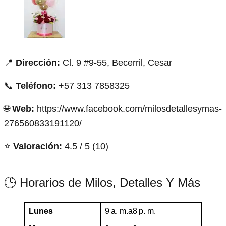
📍
Dirección:
Cl. 9 #9-55, Becerril, Cesar
📞
Teléfono:
+57 313 7858325
🌐
Web:
https://www.facebook.com/milosdetallesymas-
276560833191120/
⭐
Valoración:
4.5 / 5 (10)
🕒 Horarios de Milos, Detalles Y Más
Lunes
9 a. m.a8 p. m.