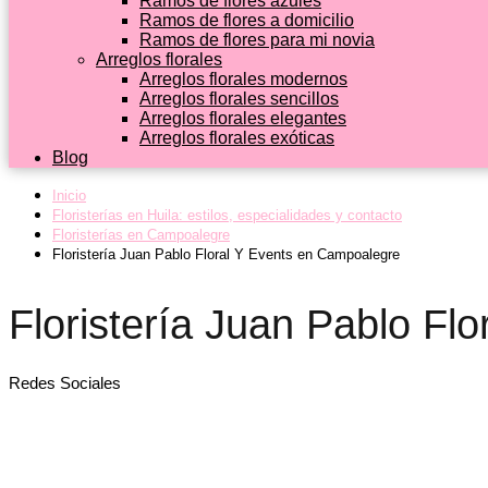
Ramos de flores azules
Ramos de flores a domicilio
Ramos de flores para mi novia
Arreglos florales
Arreglos florales modernos
Arreglos florales sencillos
Arreglos florales elegantes
Arreglos florales exóticas
Blog
Inicio
Floristerías en Huila: estilos, especialidades y contacto
Floristerías en Campoalegre
Floristería Juan Pablo Floral Y Events en Campoalegre
Floristería Juan Pablo Fl
Redes Sociales