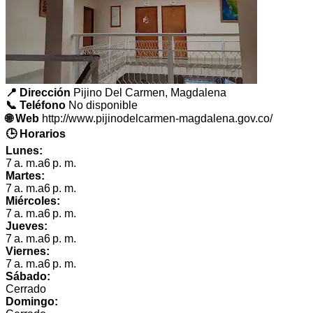
📍 Dirección
Pijino Del Carmen, Magdalena
📞 Teléfono
No disponible
🌐 Web
http://www.pijinodelcarmen-magdalena.gov.co/
🕒 Horarios
Lunes:
7 a. m.a6 p. m.
Martes:
7 a. m.a6 p. m.
Miércoles:
7 a. m.a6 p. m.
Jueves:
7 a. m.a6 p. m.
Viernes:
7 a. m.a6 p. m.
Sábado:
Cerrado
Domingo: