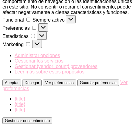
comportamiento de navegación o las identificaciones únicas
en este sitio. No consentir o retirar el consentimiento, puede
afectar negativamente a ciertas características y funciones.
Funcional
Funcional
Siempre activo
Preferencias
Preferencias
Estadísticas
Estadísticas
Marketing
Marketing
Administrar opciones
Gestionar los servicios
Gestionar {vendor_count} proveedores
Leer más sobre estos propósitos
Ver
Aceptar
Denegar
Ver preferencias
Guardar preferencias
preferencias
{title}
{title}
{title}
Gestionar consentimiento