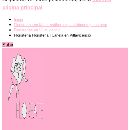
página principal
.
Inicio
Floristerías en Meta: estilos, especialidades y contacto
Floristerías en Villavicencio
Floristería Floristeria | Canela en Villavicencio
Subir