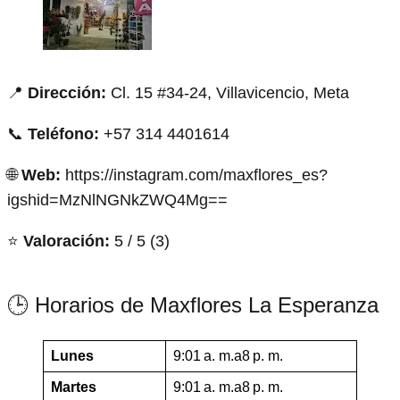
📍
Dirección:
Cl. 15 #34-24, Villavicencio, Meta
📞
Teléfono:
+57 314 4401614
🌐
Web:
https://instagram.com/maxflores_es?
igshid=MzNlNGNkZWQ4Mg==
⭐
Valoración:
5 / 5 (3)
🕒 Horarios de Maxflores La Esperanza
Lunes
9:01 a. m.a8 p. m.
Martes
9:01 a. m.a8 p. m.