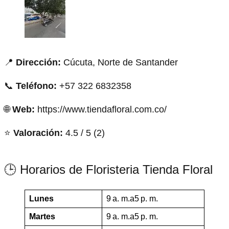
📍
Dirección:
Cúcuta, Norte de Santander
📞
Teléfono:
+57 322 6832358
🌐
Web:
https://www.tiendafloral.com.co/
⭐
Valoración:
4.5 / 5 (2)
🕒 Horarios de Floristeria Tienda Floral
Lunes
9 a. m.a5 p. m.
Martes
9 a. m.a5 p. m.