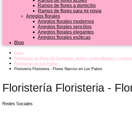
Ramos de flores azules
Ramos de flores a domicilio
Ramos de flores para mi novia
Arreglos florales
Arreglos florales modernos
Arreglos florales sencillos
Arreglos florales elegantes
Arreglos florales exóticas
Blog
Inicio
Floristerías en Norte De Santander: estilos, especialidades y contac
Floristerías en Los Patios
Floristería Floristeria - Flores Narciso en Los Patios
Floristería Floristeria - F
Redes Sociales