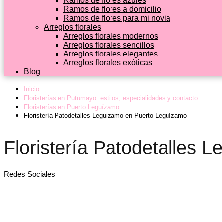
Ramos de flores azules
Ramos de flores a domicilio
Ramos de flores para mi novia
Arreglos florales
Arreglos florales modernos
Arreglos florales sencillos
Arreglos florales elegantes
Arreglos florales exóticas
Blog
Inicio
Floristerías en Putumayo: estilos, especialidades y contacto
Floristerías en Puerto Leguízamo
Floristería Patodetalles Leguizamo en Puerto Leguízamo
Floristería Patodetalles
Redes Sociales