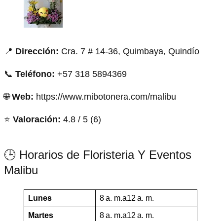
📍
Dirección:
Cra. 7 # 14-36, Quimbaya, Quindío
📞
Teléfono:
+57 318 5894369
🌐
Web:
https://www.mibotonera.com/malibu
⭐
Valoración:
4.8 / 5 (6)
🕒 Horarios de Floristeria Y Eventos
Malibu
Lunes
8 a. m.a12 a. m.
Martes
8 a. m.a12 a. m.