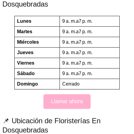
Dosquebradas
Lunes
9 a. m.a7 p. m.
Martes
9 a. m.a7 p. m.
Miércoles
9 a. m.a7 p. m.
Jueves
9 a. m.a7 p. m.
Viernes
9 a. m.a7 p. m.
Sábado
9 a. m.a7 p. m.
Domingo
Cerrado
Llamar ahora
📌 Ubicación de Floristerías En
Dosquebradas