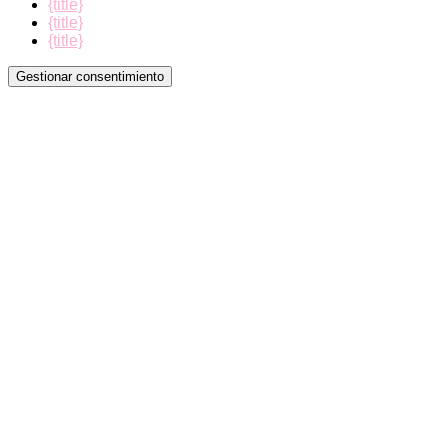
{title}
{title}
{title}
Gestionar consentimiento