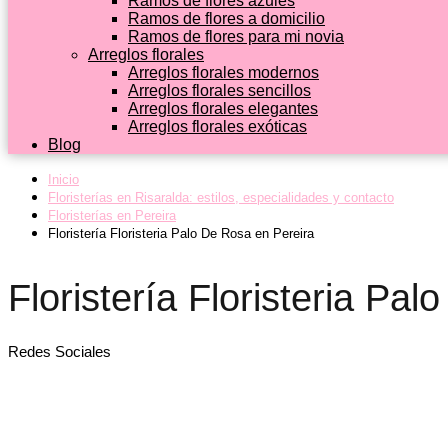
Ramos de flores azules
Ramos de flores a domicilio
Ramos de flores para mi novia
Arreglos florales
Arreglos florales modernos
Arreglos florales sencillos
Arreglos florales elegantes
Arreglos florales exóticas
Blog
Inicio
Floristerías en Risaralda: estilos, especialidades y contacto
Floristerías en Pereira
Floristería Floristeria Palo De Rosa en Pereira
Floristería Floristeria Pa
Redes Sociales