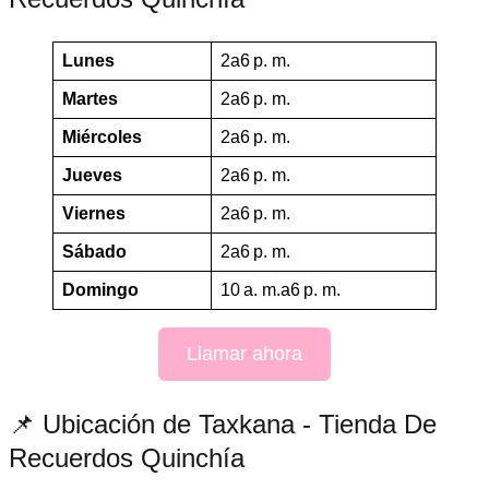
Lunes
2a6 p. m.
Martes
2a6 p. m.
Miércoles
2a6 p. m.
Jueves
2a6 p. m.
Viernes
2a6 p. m.
Sábado
2a6 p. m.
Domingo
10 a. m.a6 p. m.
Llamar ahora
📌 Ubicación de Taxkana - Tienda De
Recuerdos Quinchía