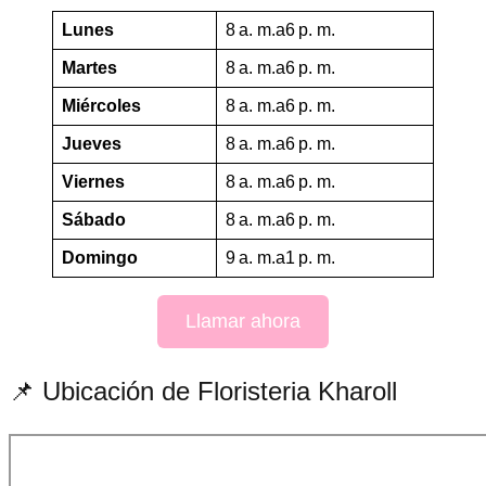
Lunes
8 a. m.a6 p. m.
Martes
8 a. m.a6 p. m.
Miércoles
8 a. m.a6 p. m.
Jueves
8 a. m.a6 p. m.
Viernes
8 a. m.a6 p. m.
Sábado
8 a. m.a6 p. m.
Domingo
9 a. m.a1 p. m.
Llamar ahora
📌 Ubicación de Floristeria Kharoll