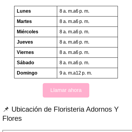
Lunes
8 a. m.a6 p. m.
Martes
8 a. m.a6 p. m.
Miércoles
8 a. m.a6 p. m.
Jueves
8 a. m.a6 p. m.
Viernes
8 a. m.a6 p. m.
Sábado
8 a. m.a6 p. m.
Domingo
9 a. m.a12 p. m.
Llamar ahora
📌 Ubicación de Floristeria Adornos Y
Flores