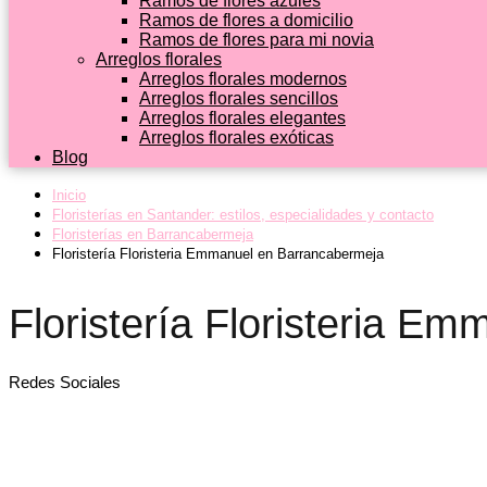
Ramos de flores azules
Ramos de flores a domicilio
Ramos de flores para mi novia
Arreglos florales
Arreglos florales modernos
Arreglos florales sencillos
Arreglos florales elegantes
Arreglos florales exóticas
Blog
Inicio
Floristerías en Santander: estilos, especialidades y contacto
Floristerías en Barrancabermeja
Floristería Floristeria Emmanuel en Barrancabermeja
Floristería Floristeria E
Redes Sociales