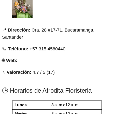
📍
Dirección:
Cra. 28 #17-71, Bucaramanga,
Santander
📞
Teléfono:
+57 315 4580440
🌐
Web:
⭐
Valoración:
4.7 / 5 (17)
🕒 Horarios de Afrodita Floristeria
Lunes
8 a. m.a12 a. m.
Martes
8 a. m.a12 a. m.