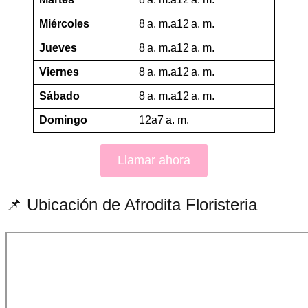
Miércoles
8 a. m.a12 a. m.
Jueves
8 a. m.a12 a. m.
Viernes
8 a. m.a12 a. m.
Sábado
8 a. m.a12 a. m.
Domingo
12a7 a. m.
Llamar ahora
📌 Ubicación de Afrodita Floristeria