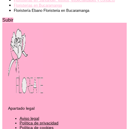
Floristerías en Santander: estilos, especialidades y contacto
Floristerías en Bucaramanga
Floristería Ebano Floristeria en Bucaramanga
Subir
Apartado legal
Aviso legal
Política de privacidad
Política de cookies