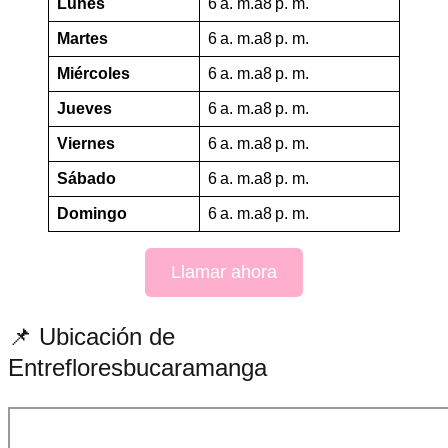
Lunes
6 a. m.a8 p. m.
Martes
6 a. m.a8 p. m.
Miércoles
6 a. m.a8 p. m.
Jueves
6 a. m.a8 p. m.
Viernes
6 a. m.a8 p. m.
Sábado
6 a. m.a8 p. m.
Domingo
6 a. m.a8 p. m.
Llamar ahora
📌 Ubicación de
Entrefloresbucaramanga