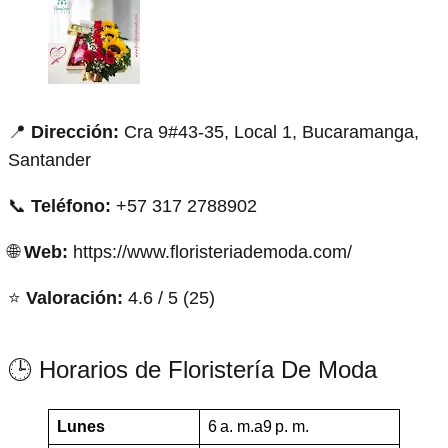
📍
Dirección:
Cra 9#43-35, Local 1, Bucaramanga,
Santander
📞
Teléfono:
+57 317 2788902
🌐
Web:
https://www.floristeriademoda.com/
⭐
Valoración:
4.6 / 5 (25)
🕒 Horarios de Floristería De Moda
Lunes
6 a. m.a9 p. m.