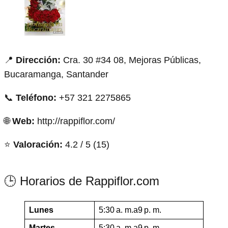
📍
Dirección:
Cra. 30 #34 08, Mejoras Públicas,
Bucaramanga, Santander
📞
Teléfono:
+57 321 2275865
🌐
Web:
http://rappiflor.com/
⭐
Valoración:
4.2 / 5 (15)
🕒 Horarios de Rappiflor.com
Lunes
5:30 a. m.a9 p. m.
Martes
5:30 a. m.a9 p. m.