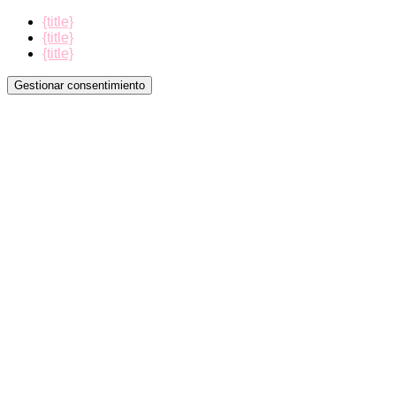
{title}
{title}
{title}
Gestionar consentimiento