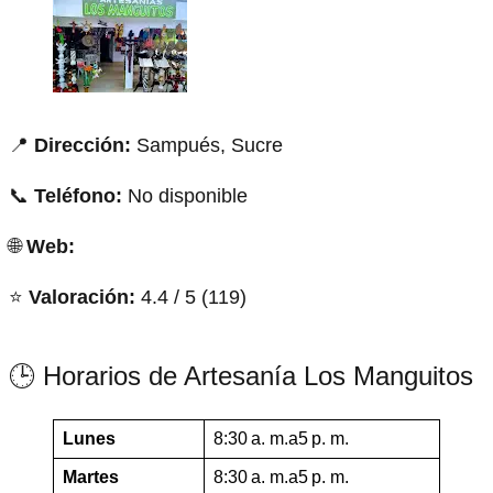
📍
Dirección:
Sampués, Sucre
📞
Teléfono:
No disponible
🌐
Web:
⭐
Valoración:
4.4 / 5 (119)
🕒 Horarios de Artesanía Los Manguitos
Lunes
8:30 a. m.a5 p. m.
Martes
8:30 a. m.a5 p. m.