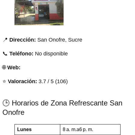
📍
Dirección:
San Onofre, Sucre
📞
Teléfono:
No disponible
🌐
Web:
⭐
Valoración:
3.7 / 5 (106)
🕒 Horarios de Zona Refrescante San
Onofre
Lunes
8 a. m.a6 p. m.