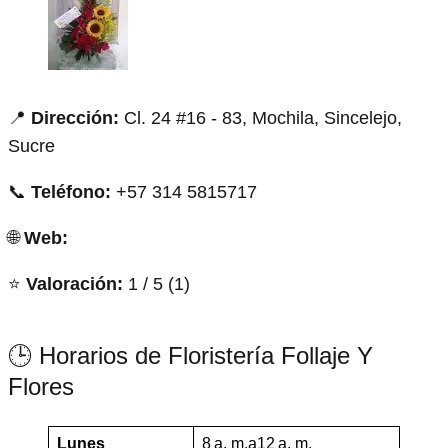
📍
Dirección:
Cl. 24 #16 - 83, Mochila, Sincelejo,
Sucre
📞
Teléfono:
+57 314 5815717
🌐
Web:
⭐
Valoración:
1 / 5 (1)
🕒 Horarios de Floristería Follaje Y
Flores
Lunes
8 a. m.a12 a. m.