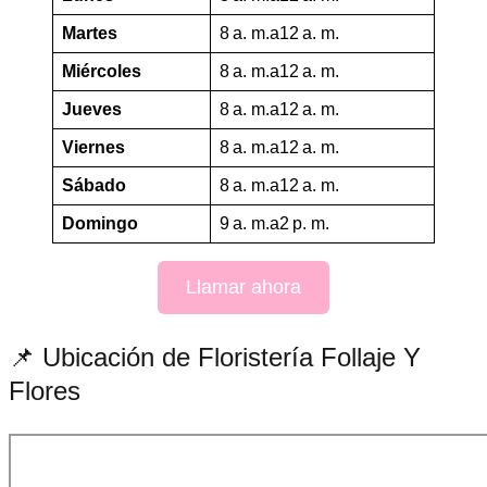
Martes
8 a. m.a12 a. m.
Miércoles
8 a. m.a12 a. m.
Jueves
8 a. m.a12 a. m.
Viernes
8 a. m.a12 a. m.
Sábado
8 a. m.a12 a. m.
Domingo
9 a. m.a2 p. m.
Llamar ahora
📌 Ubicación de Floristería Follaje Y
Flores