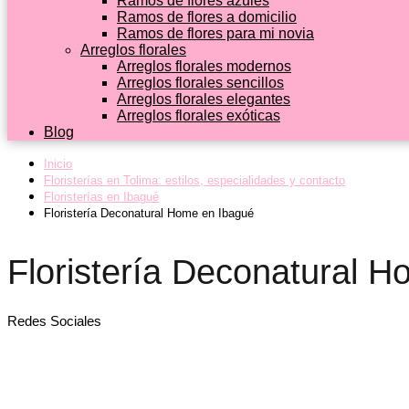
Ramos de flores azules
Ramos de flores a domicilio
Ramos de flores para mi novia
Arreglos florales
Arreglos florales modernos
Arreglos florales sencillos
Arreglos florales elegantes
Arreglos florales exóticas
Blog
Inicio
Floristerías en Tolima: estilos, especialidades y contacto
Floristerías en Ibagué
Floristería Deconatural Home en Ibagué
Floristería Deconatural 
Redes Sociales