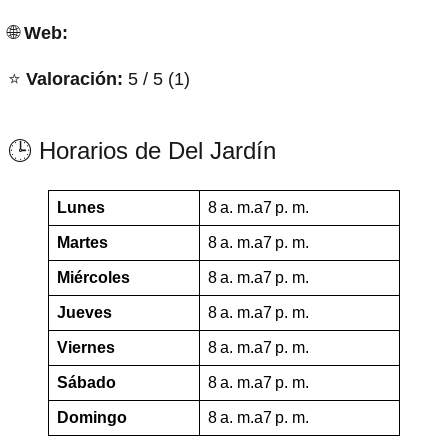
🌐
Web:
⭐
Valoración:
5 / 5 (1)
🕒 Horarios de Del Jardín
Lunes
8 a. m.a7 p. m.
Martes
8 a. m.a7 p. m.
Miércoles
8 a. m.a7 p. m.
Jueves
8 a. m.a7 p. m.
Viernes
8 a. m.a7 p. m.
Sábado
8 a. m.a7 p. m.
Domingo
8 a. m.a7 p. m.