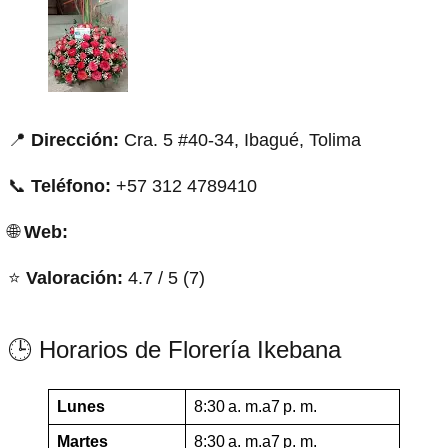
📍
Dirección:
Cra. 5 #40-34, Ibagué, Tolima
📞
Teléfono:
+57 312 4789410
🌐
Web:
⭐
Valoración:
4.7 / 5 (7)
🕒 Horarios de Florería Ikebana
Lunes
8:30 a. m.a7 p. m.
Martes
8:30 a. m.a7 p. m.